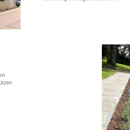
ten
ützen